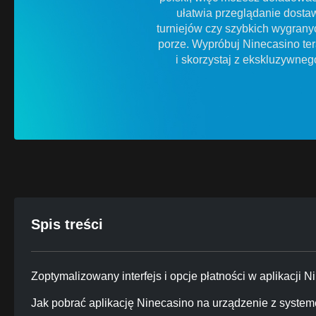
ułatwia przeglądanie dostaw
turniejów czy szybkich wygrany
porze. Wypróbuj Ninecasino ter
i skorzystaj z ekskluzywne
Spis treści
Zoptymalizowany interfejs i opcje płatności w aplikacji 
Jak pobrać aplikację Ninecasino na urządzenie z syste