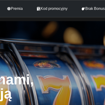
Premia
Kod promocyjny
Brak Bonu
nami,
ją