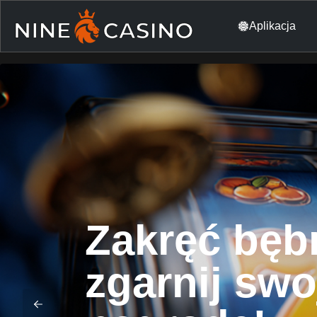
Aplikacja
Zakręć bęb
zgarnij swo