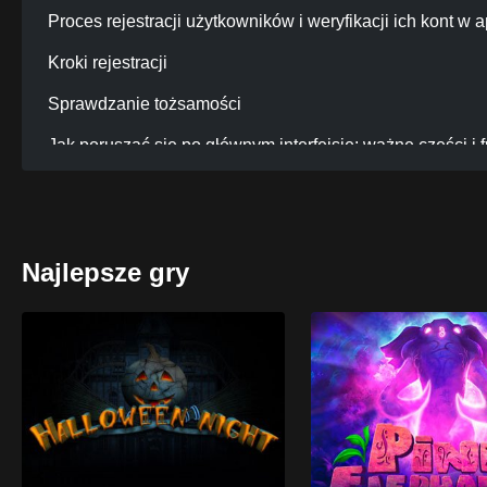
Proces rejestracji użytkowników i weryfikacji ich kont w a
Kroki rejestracji
Sprawdzanie tożsamości
Jak poruszać się po głównym interfejsie: ważne części i 
Przegląd głównego ekranu
Wskazówki dotyczące responsywnej nawigacji
Najlepsze gry
Dostęp do szybkich gier kasynowych: najlepsze wybory i 
Popularne opcje szybkiej gry
Szybkie wskazówki, jak maksymalizować sesje szybkiej 
Jak uzyskać ekskluzywne bonusy w aplikacji Ninecasino
Jak najlepiej wykorzystać swoją kolekcję bonusów
Jak wypłacić bonus