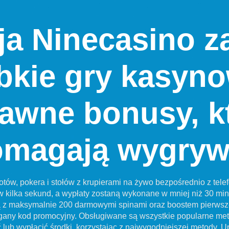
ja Ninecasino 
bkie gry kasyno
awne bonusy, k
omagają wygryw
tów, pokera i stołów z krupierami na żywo bezpośrednio z tele
w kilka sekund, a wypłaty zostaną wykonane w mniej niż 30 mi
ną z maksymalnie 200 darmowymi spinami oraz boostem pierws
gany kod promocyjny. Obsługiwane są wszystkie popularne me
lub wypłacić środki, korzystając z najwygodniejszej metody. U