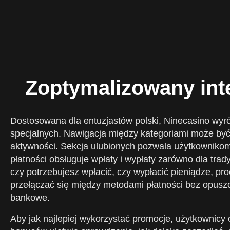
Zoptymalizowany inter
Dostosowana dla entuzjastów polski, Ninecasino wyró
specjalnych. Nawigacja między kategoriami może być
aktywności. Sekcja ulubionych pozwala użytkownikom
płatności obsługuje wpłaty i wypłaty zarówno dla tra
czy potrzebujesz wpłacić, czy wypłacić pieniądze, pro
przełączać się między metodami płatności bez opuszcz
bankowe.
Aby jak najlepiej wykorzystać promocje, użytkownicy