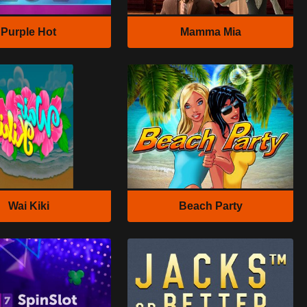
Purple Hot
Mamma Mia
Fortunate 5
Beach Party