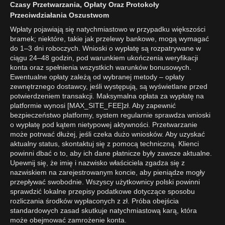
Czasy Przetwarzania, Opłaty Oraz Protokoły
Przeciwdziałania Oszustwom
Wpłaty pojawiają się natychmiastowo w przypadku większości
bramek; niektóre, takie jak przelewy bankowe, mogą wymagać
do 1–3 dni roboczych. Wnioski o wypłatę są rozpatrywane w
ciągu 24–48 godzin, pod warunkiem ukończenia weryfikacji
konta oraz spełnienia wszystkich warunków bonusowych.
Ewentualne opłaty zależą od wybranej metody – opłaty
zewnętrznego dostawcy, jeśli występują, są wyświetlane przed
potwierdzeniem transakcji. Maksymalna opłata za wypłatę na
platformie wynosi [MAX_SITE_FEE]zł. Aby zapewnić
bezpieczeństwo platformy, system regularnie sprawdza wnioski
o wypłatę pod kątem nietypowej aktywności. Przetwarzanie
może potrwać dłużej, jeśli czeka dużo wniosków. Aby uzyskać
aktualny status, skontaktuj się z pomocą techniczną. Klienci
powinni dbać o to, aby ich dane płatnicze były zawsze aktualne.
Upewnij się, że imię i nazwisko właściciela zgadza się z
nazwiskiem na zarejestrowanym koncie, aby pieniądze mogły
przepływać swobodnie. Wszyscy użytkownicy polski powinni
sprawdzić lokalne przepisy podatkowe dotyczące sposobu
rozliczania środków wypłaconych z zł. Próba obejścia
standardowych zasad skutkuje natychmiastową karą, która
może obejmować zamrożenie konta.