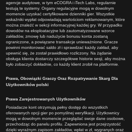
agencje audytowe, w tym eCOGRA i iTech Labs, regularnie
testują te systemy. Organy regulacyjne mogą w dowolnym
momencie uzyskać certyfikowane dzienniki gier. Wszystkie
wskaźniki wypłat odpowiadają wartościom reklamowanym, które
można znaleźć w sekcji informacyjnej każdej gry. W przypadku
dowodów na eksploatacyjne lub zautomatyzowane wzorce
zakładów, zmowę lub nadużycie bonusu konta zostaną
ograniczone, a powiązane transakcje unieważnione. Gracze
powinni monitorować saldo zł i sprawdzać każdy zakład, aby
upewnić się, że został prawidłowo rozliczony. Na żądanie
obsługa klienta dostarczy szczegółowe historie sesji, aby można
było zobaczyć dokładnie, co każdy klient zrobił na platformie.
Prawa, Obowiązki Graczy Oraz Rozpatrywanie Skarg Dla
Użytkowników polski
Prawa Zarejestrowanych Użytkowników
Posiadacze kont otrzymują pełny dostęp do wszystkich
oferowanych opcji gier po pomyślnej weryfikacji. Użytkownicy
mogą w dowolnym momencie przeglądać swoje dane osobowe,
przechodząc do panelu profilu. Zapewniona jest przejrzystość
dzięki wyraźnym zapisom zakładów, wpłat w zł, wygranych oraz