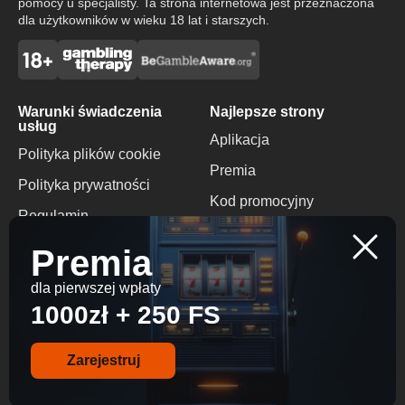
pomocy u specjalisty. Ta strona internetowa jest przeznaczona
dla użytkowników w wieku 18 lat i starszych.
Warunki świadczenia
Najlepsze strony
usług
Aplikacja
Polityka plików cookie
Premia
Polityka prywatności
Kod promocyjny
Regulamin
Brak Bonusu
Odpowiedzialna gra
Premia
Depozytowego
dla pierwszej wpłaty
Kontakty
1000zł + 250 FS
+1 416 714 7710
info@ninecasinos.io
Zarejestruj
© 2026 All Rights
Reserved.