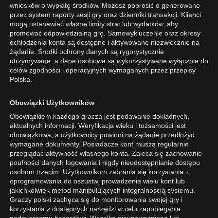
wniosków o wypłatę środków. Możesz poprosić o generowane
przez system raporty sesji gry oraz dzienniki transakcji. Klienci
mogą ustanawiać własne limity strat lub wydatków, aby
promować odpowiedzialną grę. Samowykluczenie oraz okresy
ochłodzenia konta są dostępne i aktywowane niezwłocznie na
żądanie. Środki ochrony danych są rygorystycznie
utrzymywane, a dane osobowe są wykorzystywane wyłącznie do
celów zgodności i operacyjnych wymaganych przez przepisy
Polska.
Obowiązki Użytkowników
Obowiązkiem każdego gracza jest podawanie dokładnych,
aktualnych informacji. Weryfikacja wieku i tożsamości jest
obowiązkowa, a użytkownicy powinni na żądanie przedłożyć
wymagane dokumenty. Posiadacze kont muszą regularnie
przeglądać aktywność własnego konta. Zaleca się zachowanie
poufności danych logowania i nigdy nieudostępnianie dostępu
osobom trzecim. Użytkownikom zabrania się korzystania z
oprogramowania do oszustw, prowadzenia wielu kont lub
jakichkolwiek metod manipulujących integralnością systemu.
Graczy polski zachęca się do monitorowania swojej gry i
korzystania z dostępnych narzędzi w celu zapobiegania