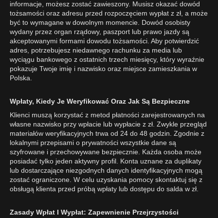
informacje, możesz zostać zawieszony. Musisz okazać dowód
tożsamości oraz adresu przed rozpoczęciem wypłat z zł, a może
być to wymagane w dowolnym momencie. Dowód osobisty
wydany przez organ rządowy, paszport lub prawo jazdy są
akceptowanymi formami dowodu tożsamości. Aby potwierdzić
adres, potrzebujesz niedawnego rachunku za media lub
wyciągu bankowego z ostatnich trzech miesięcy, który wyraźnie
pokazuje Twoje imię i nazwisko oraz miejsce zamieszkania w
Polska.
Wpłaty, Kiedy Je Weryfikować Oraz Jak Są Bezpieczne
Klienci muszą korzystać z metod płatności zarejestrowanych na
własne nazwisko przy wpłacie lub wypłacie z zł. Zwykle przegląd
materiałów weryfikacyjnych trwa od 24 do 48 godzin. Zgodnie z
lokalnymi przepisami o prywatności wszystkie dane są
szyfrowane i przechowywane bezpiecznie. Każda osoba może
posiadać tylko jeden aktywny profil. Konta uznane za duplikaty
lub dostarczające niezgodnych danych identyfikacyjnych mogą
zostać ograniczone. W celu uzyskania pomocy skontaktuj się z
obsługą klienta przed próbą wpłaty lub dostępu do salda w zł.
Zasady Wpłat I Wypłat: Zapewnienie Przejrzystości