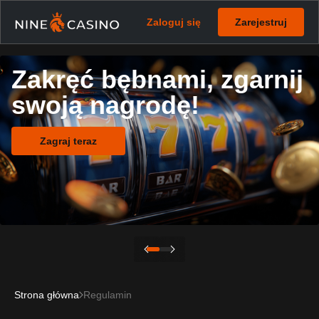
Zaloguj się
Zarejestruj
Zakręć bębnami, zgarnij
swoją nagrodę!
Zagraj teraz
Strona główna
Regulamin