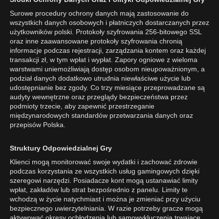
Surowe procedury ochrony danych mają zastosowanie do
wszystkich danych osobowych i płatniczych dostarczanych przez
użytkowników polski. Protokoły szyfrowania 256-bitowego SSL
oraz inne zaawansowane protokoły szyfrowania chronią
informacje podczas rejestracji, zarządzania kontem oraz każdej
transakcji zł, w tym wpłat i wypłat. Zapory ogniowe z wieloma
warstwami uniemożliwiają dostęp osobom nieupoważnionym, a
podział danych dodatkowo utrudnia niewłaściwe użycie lub
udostępnianie bez zgody. Co trzy miesiące przeprowadzane są
audyty wewnętrzne oraz przeglądy bezpieczeństwa przez
podmioty trzecie, aby zapewnić przestrzeganie
międzynarodowych standardów przetwarzania danych oraz
przepisów Polska.
Struktury Odpowiedzialnej Gry
Klienci mogą monitorować swoje wydatki i zachować zdrowie
podczas korzystania ze wszystkich usług gamingowych dzięki
szeregowi narzędzi. Posiadacze kont mogą ustanawiać limity
wpłat, zakładów lub strat bezpośrednio z panelu. Limity te
wchodzą w życie natychmiast i można je zmieniać przy użyciu
bezpiecznego uwierzytelniania. W razie potrzeby gracze mogą
aktywować okresy ochłodzenia lub samowykluczenia trwające