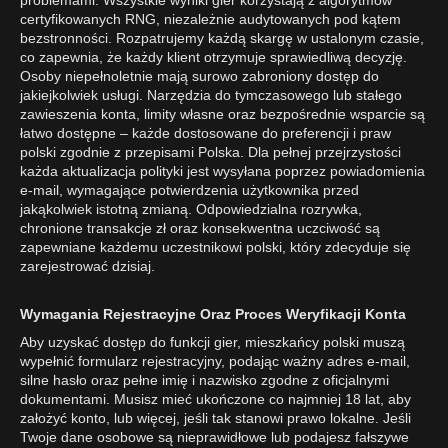
problemami. Wszystkie wyniki gier korzystają z algorytmów
certyfikowanych RNG, niezależnie audytowanych pod kątem
bezstronności. Rozpatrujemy każdą skargę w ustalonym czasie,
co zapewnia, że każdy klient otrzymuje sprawiedliwą decyzję.
Osoby niepełnoletnie mają surowo zabroniony dostęp do
jakiejkolwiek usługi. Narzędzia do tymczasowego lub stałego
zawieszenia konta, limity własne oraz bezpośrednie wsparcie są
łatwo dostępne – każde dostosowane do preferencji i praw
polski zgodnie z przepisami Polska. Dla pełnej przejrzystości
każda aktualizacja polityki jest wysyłana poprzez powiadomienia
e-mail, wymagające potwierdzenia użytkownika przed
jakąkolwiek istotną zmianą. Odpowiedzialna rozrywka,
chronione transakcje zł oraz konsekwentna uczciwość są
zapewniane każdemu uczestnikowi polski, który zdecyduje się
zarejestrować dzisiaj.
Wymagania Rejestracyjne Oraz Proces Weryfikacji Konta
Aby uzyskać dostęp do funkcji gier, mieszkańcy polski muszą
wypełnić formularz rejestracyjny, podając ważny adres e-mail,
silne hasło oraz pełne imię i nazwisko zgodne z oficjalnymi
dokumentami. Musisz mieć ukończone co najmniej 18 lat, aby
założyć konto, lub więcej, jeśli tak stanowi prawo lokalne. Jeśli
Twoje dane osobowe są nieprawidłowe lub podajesz fałszywe