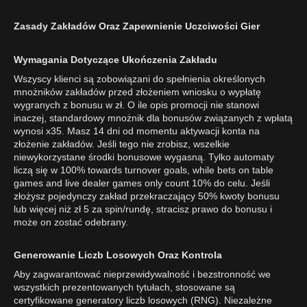
Zasady Zakładów Oraz Zapewnienie Uczciwości Gier
Wymagania Dotyczące Ukończenia Zakładu
Wszyscy klienci są zobowiązani do spełnienia określonych
mnożników zakładów przed złożeniem wniosku o wypłatę
wygranych z bonusu w zł. O ile opis promocji nie stanowi
inaczej, standardowy mnożnik dla bonusów związanych z wpłatą
wynosi x35. Masz 14 dni od momentu aktywacji konta na
złożenie zakładów. Jeśli tego nie zrobisz, wszelkie
niewykorzystane środki bonusowe wygasną. Tylko automaty
liczą się w 100% towards turnover goals, while bets on table
games and live dealer games only count 10% do celu. Jeśli
złożysz pojedynczy zakład przekraczający 50% kwoty bonusu
lub więcej niż zł 5 za spin/rundę, stracisz prawo do bonusu i
może on zostać odebrany.
Generowanie Liczb Losowych Oraz Kontrola
Aby zagwarantować nieprzewidywalność i bezstronność we
wszystkich prezentowanych tytułach, stosowane są
certyfikowane generatory liczb losowych (RNG). Niezależne