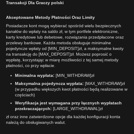
Transakcji Dla Graczy polski
Akceptowane Metody Płatności Oraz Limity
Posiadacze kont mogą wybierać spośród wielu bezpiecznych
kanałów do wpłaty na saldo zł, w tym portfele elektroniczne,
karty kredytowe lub debetowe, rozwiązania przedpłacone oraz
przelewy bankowe. Każda metoda obsługuje minimalne
pojedyncze wpłaty od [MIN_DEPOSIT]zł, a maksymalne kwoty
na transakcję do [MAX_DEPOSIT]zł. Możesz poprosić o
wypłatę, korzystając w miarę możliwości z tej samej metody
płatności, co przy wpłacie.
Minimalna wypłata:
[MIN_WITHDRAW]zł
Maksymalna pojedyncza wypłata:
[MAX_WITHDRAW]zł
(w przypadku większych kwot płatności będą realizowane w
częściach)
Weryfikacja jest wymagana przy łącznych wypłatach
przekraczających:
[LARGE_WITHDRAWAL]zł
zł oraz inne zatwierdzone opcje dla każdej konfiguracji konta
należą do obsługiwanych walut.