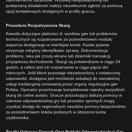
nadmiernemu hazardowi. Wszelką nieupoważnioną lub
podejrzaną działalność należy niezwłocznie zgłosić za pomocą
opcji kontaktowych dostępnych w profilu gracza.
Procedura Rozpatrywania Skarg
Kwestie dotyczące płatności zł, wyników gier lub problemów
technicznych są rozpatrywane za pośrednictwem modułu
wsparcia dostępnego w interfejsie konta. Każde pytanie
otrzymuje odrębny identyfikator sprawy. Dokumentacja
problemu, taka jak zrzuty ekranu lub dzienniki transakcji,
przyspiesza dochodzenie. Skargi są potwierdzane w ciągu 24
godzin, a celem jest ich rozpatrzenie w ciągu pięciu dni
roboczych. Jeśli klient pozostaje niezadowolony z ostatecznej
odpowiedzi, dostępna jest możliwość eskalacji do niezależnej
usługi mediacyjnej uznawanej przez organy regulacyjne gier
Polska. Operator przechowuje kompleksowe rejestry wszystkich
skarg do celów audytu. Gracze poszukujący dalszej pomocy w
zakresie odpowiedzialnej gry lub procedur spornych mogą
uzyskać dostęp do regionalnych zasobów pomocy bezpośrednio
za pośrednictwem linków podanych w obszarze konta
użytkownika.
Środki Ochrony Danych Oraz Polityki Odpowiedzialnej Gry