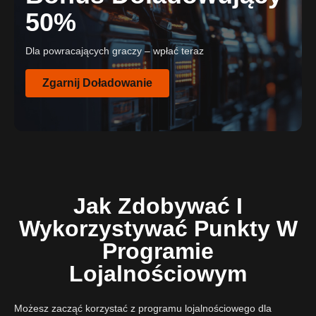
50%
Dla powracających graczy – wpłać teraz
Zgarnij Doładowanie
Jak Zdobywać I
Wykorzystywać Punkty W
Programie
Lojalnościowym
Możesz zacząć korzystać z programu lojalnościowego dla