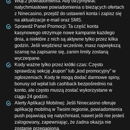
Włącz powiadomienia: Aby otrzymywać
natychmiastowe powiadomienia o bieżących ofertach
z Ninecasino, przejdź do ustawień konta i zapisz się
na aktualizacje e-mail oraz SMS.
Sprawdź Panel Promocji: Ta część konta
kasynowego otrzymuje nowe kampanie każdego
dnia, a niektóre z nich są aktywne tylko przez kilka
godzin. Jeśli wejdziesz wcześnie, masz największą
szansę na zapisanie się, zanim limity zostaną
wyczerpane.
Kody ważne tylko przez krótki czas: Często
sprawdzaj sekcję „kupon” lub „kod promocyjny” w
ogłoszeniach. Kody te mogą dodać darmowe spiny,
bonusy od wpłat lub cashback bezpośrednio na
konto, ale często muszą zostać wykorzystane w
ciągu 24 godzin.
Alerty Aplikacji Mobilnej: Jeśli Ninecasino oferuje
aplikację mobilną w Twoim regionie, powiadomienia
push pojawiają się natychmiast, nawet jeśli nie jesteś
zalogowany, zapewniając, że żadna okazja nie
zostanie przegapiona.