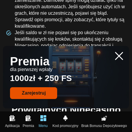
zamieszanie. Darmowe spiny mogą działać tylko na
określonych automatach. Jeśli spróbujesz użyć ich w
grach, które nie uczestniczą, pojawi się błąd.
Sprawdź opis promocji, aby zobaczyć, które tytuły są
kwalifikowane.
Jeśli saldo w zł nie pojawi się po ukończeniu
kwalifikujących się kroków, skontaktuj się z obsługą
Ninecasino, podając odniesienia do transakcji i
zrzuty ekranu. Jeśli wszystkie wymagania zostaną
Premia
spełnione, personel zwykle szybko naprawia
brakujące kredyty. Prowadzenie szczegółowych
dla pierwszej wpłaty
zapisów tego, co robisz, pomoże Ci ustalić, co jest
1000zł + 250 FS
nie tak.
Zarejestruj
Porównanie Bonusów
Powitalnych Ninecasino
Gdy użytkownicy polski szukają najlepszych bonusów
Aplikacja
Premia
Menu
Kod promocyjny
Brak Bonusu Depozytowego
powitalnych, porównanie Ninecasino z innymi znanymi kasynami