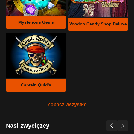
Mysterious Gems
Voodoo Candy Shop Deluxe
Captain Quid's
Zobacz wszystko
Nasi zwycięzcy