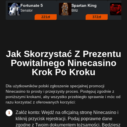
Fortunate 5
Spartan King
My
Senator
Blitz
Mo
221zł
372zł
Jak Skorzystać Z Prezentu
Powitalnego Ninecasino
Krok Po Kroku
Dla użytkowników polski zgłoszenie specjalnej promocji
Ninecasino to prosty i przejrzysty proces. Postępuj zgodnie z
poniższymi krokami, aby wszystko przebiegło sprawnie i móc od
razu korzystać z oferowanych korzyści:
Załóż konto: Wejdź na oficjalną stronę Ninecasino i
kliknij przycisk rejestracji. Podaj poprawne dane
zgodne z Twoim dokumentem tożsamości. Będziesz