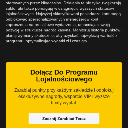
oferowanych przez Ninecasino. Działania te nie tylko zwiększają
saldo, ale także pomagają w osiągnięciu wyższych statusów
lojalnościowych. Najwyżej sklasyfikowani posiadacze kont mogą
odblokować spersonalizowanych menedżerów kont i
zaproszenia na prestiżowe wydarzenia, umacniając swoją
pozycję w strukturze nagród kasyna. Monitoruj historię punktów i
planuj wymiany skutecznie, aby uzyskać największą wartość z
programu, optymalizując wydatki zł i czas gry.
Dołącz Do Programu
Lojalnościowego
Zarabiaj punkty przy każdym zakładzie i odblokuj
ekskluzywne nagrody, wsparcie VIP i wyższe
limity wypłat.
Zacznij Zarabiać Teraz