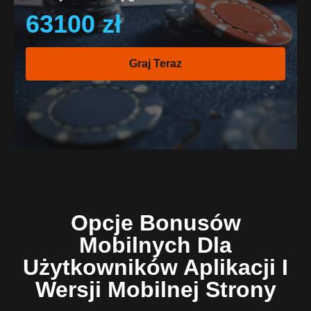
63100 zł
Graj Teraz
Opcje Bonusów
Mobilnych Dla
Użytkowników Aplikacji I
Wersji Mobilnej Strony