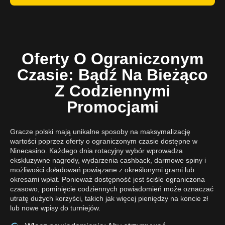
Oferty O Ograniczonym
Czasie: Bądź Na Bieżąco
Z Codziennymi
Promocjami
Gracze polski mają unikalne sposoby na maksymalizację
wartości poprzez oferty o ograniczonym czasie dostępne w
Ninecasino. Każdego dnia rotacyjny wybór wprowadza
ekskluzywne nagrody, wydarzenia cashback, darmowe spiny i
możliwości doładowań powiązane z określonymi grami lub
okresami wpłat. Ponieważ dostępność jest ściśle ograniczona
czasowo, pominięcie codziennych powiadomień może oznaczać
utratę dużych korzyści, takich jak więcej pieniędzy na koncie zł
lub nowe wpisy do turniejów.