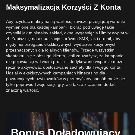
Maksymalizacja Korzyści Z Konta
Aby uzyskać maksymalną wartość, zawsze przeglądaj warunki
wymienione dla każdej kampanii, biorąc pod uwagę takie
czynniki jak minimalny zakład, okna wygaśnięcia i limity wypłat w
zł. Zapisz się na aktualizacje zarówno SMS, jak i e-mail, aby
nigdy nie przegapić ekskluzywnych wydarzeń kasynowych
przeznaczonych dla lojalnych klientów. Przede wszystkim
skontaktuj się z obsługą klienta, jeśli zauważysz, że kampania
nie pojawia się w Twoim profilu – dedykowane wsparcie może
ręcznie aktywować dostosowane zachęty dla Twojego konta.
Udział w ekskluzywnych kampaniach Ninecasino dla
powracających użytkowników w przemyślany sposób może nie
tylko poprawić Twoje sesje gry, ale także z czasem dodać
znaczną wartość.
Bonus Doładowujący